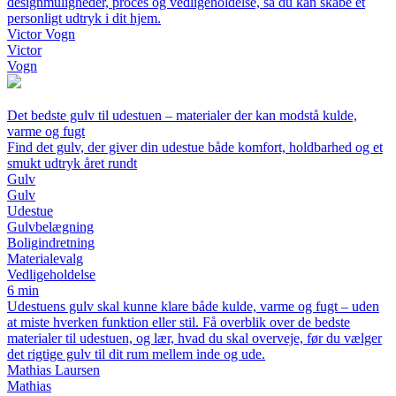
designmuligheder, proces og vedligeholdelse, så du kan skabe et
personligt udtryk i dit hjem.
Victor Vogn
Victor
Vogn
Det bedste gulv til udestuen – materialer der kan modstå kulde,
varme og fugt
Find det gulv, der giver din udestue både komfort, holdbarhed og et
smukt udtryk året rundt
Gulv
Gulv
Udestue
Gulvbelægning
Boligindretning
Materialevalg
Vedligeholdelse
6 min
Udestuens gulv skal kunne klare både kulde, varme og fugt – uden
at miste hverken funktion eller stil. Få overblik over de bedste
materialer til udestuen, og lær, hvad du skal overveje, før du vælger
det rigtige gulv til dit rum mellem inde og ude.
Mathias Laursen
Mathias