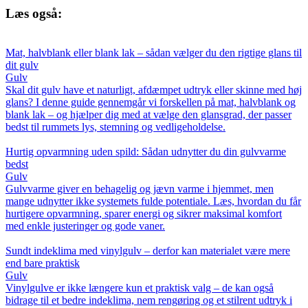
Læs også:
Mat, halvblank eller blank lak – sådan vælger du den rigtige glans til
dit gulv
Gulv
Skal dit gulv have et naturligt, afdæmpet udtryk eller skinne med høj
glans? I denne guide gennemgår vi forskellen på mat, halvblank og
blank lak – og hjælper dig med at vælge den glansgrad, der passer
bedst til rummets lys, stemning og vedligeholdelse.
Hurtig opvarmning uden spild: Sådan udnytter du din gulvvarme
bedst
Gulv
Gulvvarme giver en behagelig og jævn varme i hjemmet, men
mange udnytter ikke systemets fulde potentiale. Læs, hvordan du får
hurtigere opvarmning, sparer energi og sikrer maksimal komfort
med enkle justeringer og gode vaner.
Sundt indeklima med vinylgulv – derfor kan materialet være mere
end bare praktisk
Gulv
Vinylgulve er ikke længere kun et praktisk valg – de kan også
bidrage til et bedre indeklima, nem rengøring og et stilrent udtryk i