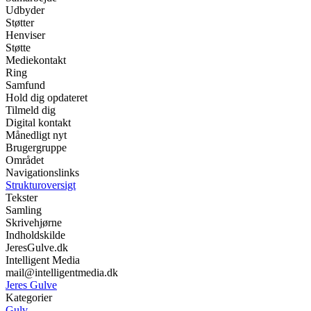
Udbyder
Støtter
Henviser
Støtte
Mediekontakt
Ring
Samfund
Hold dig opdateret
Tilmeld dig
Digital kontakt
Månedligt nyt
Brugergruppe
Området
Navigationslinks
Strukturoversigt
Tekster
Samling
Skrivehjørne
Indholdskilde
JeresGulve.dk
Intelligent Media
mail@intelligentmedia.dk
Jeres Gulve
Kategorier
Gulv