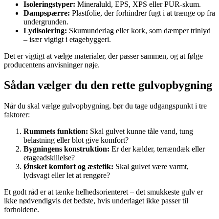
Isoleringstyper:
Mineraluld, EPS, XPS eller PUR-skum.
Dampspærre:
Plastfolie, der forhindrer fugt i at trænge op fra
undergrunden.
Lydisolering:
Skumunderlag eller kork, som dæmper trinlyd
– især vigtigt i etagebyggeri.
Det er vigtigt at vælge materialer, der passer sammen, og at følge
producentens anvisninger nøje.
Sådan vælger du den rette gulvopbygning
Når du skal vælge gulvopbygning, bør du tage udgangspunkt i tre
faktorer:
Rummets funktion:
Skal gulvet kunne tåle vand, tung
belastning eller blot give komfort?
Bygningens konstruktion:
Er der kælder, terrændæk eller
etageadskillelse?
Ønsket komfort og æstetik:
Skal gulvet være varmt,
lydsvagt eller let at rengøre?
Et godt råd er at tænke helhedsorienteret – det smukkeste gulv er
ikke nødvendigvis det bedste, hvis underlaget ikke passer til
forholdene.