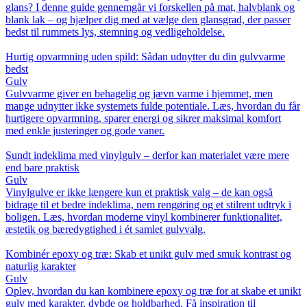
glans? I denne guide gennemgår vi forskellen på mat, halvblank og
blank lak – og hjælper dig med at vælge den glansgrad, der passer
bedst til rummets lys, stemning og vedligeholdelse.
Hurtig opvarmning uden spild: Sådan udnytter du din gulvvarme
bedst
Gulv
Gulvvarme giver en behagelig og jævn varme i hjemmet, men
mange udnytter ikke systemets fulde potentiale. Læs, hvordan du får
hurtigere opvarmning, sparer energi og sikrer maksimal komfort
med enkle justeringer og gode vaner.
Sundt indeklima med vinylgulv – derfor kan materialet være mere
end bare praktisk
Gulv
Vinylgulve er ikke længere kun et praktisk valg – de kan også
bidrage til et bedre indeklima, nem rengøring og et stilrent udtryk i
boligen. Læs, hvordan moderne vinyl kombinerer funktionalitet,
æstetik og bæredygtighed i ét samlet gulvvalg.
Kombinér epoxy og træ: Skab et unikt gulv med smuk kontrast og
naturlig karakter
Gulv
Oplev, hvordan du kan kombinere epoxy og træ for at skabe et unikt
gulv med karakter, dybde og holdbarhed. Få inspiration til