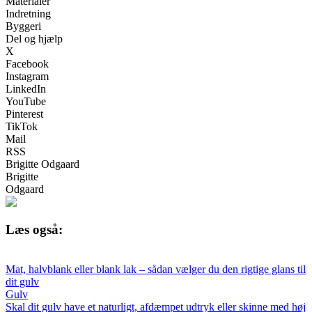
Materialer
Indretning
Byggeri
Del og hjælp
X
Facebook
Instagram
LinkedIn
YouTube
Pinterest
TikTok
Mail
RSS
Brigitte Odgaard
Brigitte
Odgaard
Læs også:
Mat, halvblank eller blank lak – sådan vælger du den rigtige glans til
dit gulv
Gulv
Skal dit gulv have et naturligt, afdæmpet udtryk eller skinne med høj