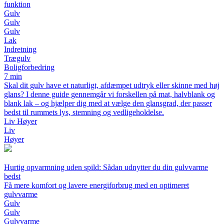
funktion
Gulv
Gulv
Gulv
Lak
Indretning
Trægulv
Boligforbedring
7 min
Skal dit gulv have et naturligt, afdæmpet udtryk eller skinne med høj
glans? I denne guide gennemgår vi forskellen på mat, halvblank og
blank lak – og hjælper dig med at vælge den glansgrad, der passer
bedst til rummets lys, stemning og vedligeholdelse.
Liv Høyer
Liv
Høyer
Hurtig opvarmning uden spild: Sådan udnytter du din gulvvarme
bedst
Få mere komfort og lavere energiforbrug med en optimeret
gulvvarme
Gulv
Gulv
Gulvvarme