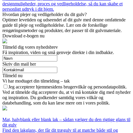
designmuligheder, proces og vedligeholdelse, så du kan skabe et
personligt udtryk i dit hjem.
Hvordan plejer og vedligeholder du dit gulv?
Optimer levetiden og udseendet af dit gulv med denne omfattende
guide til pleje og vedligeholdelse. Lær om de forskellige
rengøringsmetoder og produkter, der passer til dit gulvmateriale.
Download e-bogen nu
Tilmeld dig vores nyhedsbrev
Få inspiration, viden og små genveje direkte i din indbakke.
Skriv din mail her
Tilmeld nu
Vi har modtaget din tilmelding – tak
Jeg accepterer hjemmesidens brugervilkår og persondatapolitik.
Ved at tilmelde dig accepterer du, at vi må kontakte dig med nyheder
og inspiration. Du godkender samtidig vores vilkår og
databehandling, som du kan læse mere om i vores politik.
Mat, halvblank eller blank lak – sådan vælger du den rigtige glans til
dit gulv
Find den lakglans, der får dit trægulv til at matche både stil og