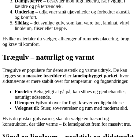
Dampspærre
– beskytter mod fugt nedefra, især vigtigt i
kældre og på terrændæk.
Underlag
– udjævner små ujævnheder og forbedrer akustik
og komfort.
Slidlag
– det synlige gulv, som kan være træ, laminat, vinyl,
linoleum, fliser eller tæppe.
Hvilke materialer du vælger, afhænger af rummets placering, brug
og krav til komfort.
Trægulv – naturligt og varmt
Trægulve er populære for deres æstetik og varme udtryk. De kan
lægges som
massive brædder
eller
lamelopbygget parket
, hvor
sidstnævnte er mere stabilt over for temperatur- og fugtændringer.
Fordele:
Behageligt at gå på, kan slibes og genbehandles,
naturligt udseende.
Ulemper:
Følsomt over for fugt, kræver vedligeholdelse.
Velegnet til:
Stuer, soveværelser og rum med moderat slid.
Hvis du ønsker gulvvarme, skal du vælge en træsort og
konstruktion, der tåler varme – fx lamelparket frem for massivt træ.