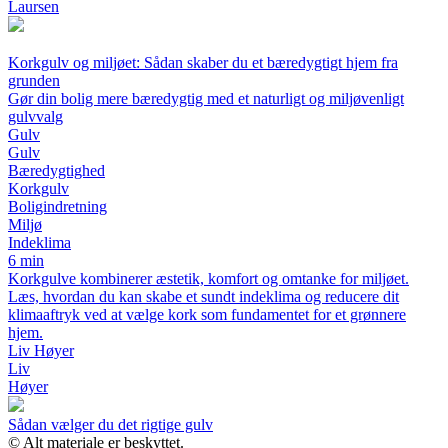
Laursen
Korkgulv og miljøet: Sådan skaber du et bæredygtigt hjem fra
grunden
Gør din bolig mere bæredygtig med et naturligt og miljøvenligt
gulvvalg
Gulv
Gulv
Bæredygtighed
Korkgulv
Boligindretning
Miljø
Indeklima
6 min
Korkgulve kombinerer æstetik, komfort og omtanke for miljøet.
Læs, hvordan du kan skabe et sundt indeklima og reducere dit
klimaaftryk ved at vælge kork som fundamentet for et grønnere
hjem.
Liv Høyer
Liv
Høyer
Sådan vælger du det rigtige gulv
© Alt materiale er beskyttet.