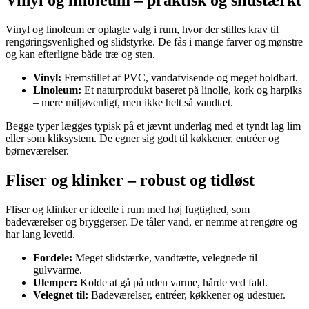
Vinyl og linoleum – praktisk og slidstærkt
Vinyl og linoleum er oplagte valg i rum, hvor der stilles krav til
rengøringsvenlighed og slidstyrke. De fås i mange farver og mønstre
og kan efterligne både træ og sten.
Vinyl:
Fremstillet af PVC, vandafvisende og meget holdbart.
Linoleum:
Et naturprodukt baseret på linolie, kork og harpiks
– mere miljøvenligt, men ikke helt så vandtæt.
Begge typer lægges typisk på et jævnt underlag med et tyndt lag lim
eller som kliksystem. De egner sig godt til køkkener, entréer og
børneværelser.
Fliser og klinker – robust og tidløst
Fliser og klinker er ideelle i rum med høj fugtighed, som
badeværelser og bryggerser. De tåler vand, er nemme at rengøre og
har lang levetid.
Fordele:
Meget slidstærke, vandtætte, velegnede til
gulvvarme.
Ulemper:
Kolde at gå på uden varme, hårde ved fald.
Velegnet til:
Badeværelser, entréer, køkkener og udestuer.