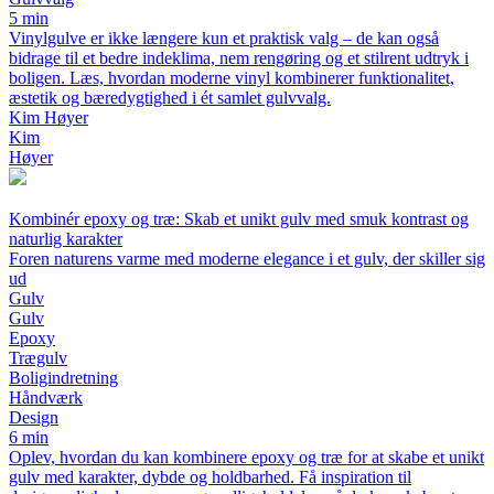
5 min
Vinylgulve er ikke længere kun et praktisk valg – de kan også
bidrage til et bedre indeklima, nem rengøring og et stilrent udtryk i
boligen. Læs, hvordan moderne vinyl kombinerer funktionalitet,
æstetik og bæredygtighed i ét samlet gulvvalg.
Kim Høyer
Kim
Høyer
Kombinér epoxy og træ: Skab et unikt gulv med smuk kontrast og
naturlig karakter
Foren naturens varme med moderne elegance i et gulv, der skiller sig
ud
Gulv
Gulv
Epoxy
Trægulv
Boligindretning
Håndværk
Design
6 min
Oplev, hvordan du kan kombinere epoxy og træ for at skabe et unikt
gulv med karakter, dybde og holdbarhed. Få inspiration til