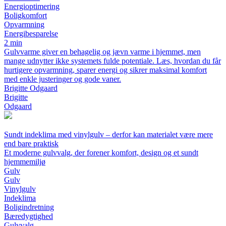
Energioptimering
Boligkomfort
Opvarmning
Energibesparelse
2 min
Gulvvarme giver en behagelig og jævn varme i hjemmet, men
mange udnytter ikke systemets fulde potentiale. Læs, hvordan du får
hurtigere opvarmning, sparer energi og sikrer maksimal komfort
med enkle justeringer og gode vaner.
Brigitte Odgaard
Brigitte
Odgaard
Sundt indeklima med vinylgulv – derfor kan materialet være mere
end bare praktisk
Et moderne gulvvalg, der forener komfort, design og et sundt
hjemmemiljø
Gulv
Gulv
Vinylgulv
Indeklima
Boligindretning
Bæredygtighed
Gulvvalg