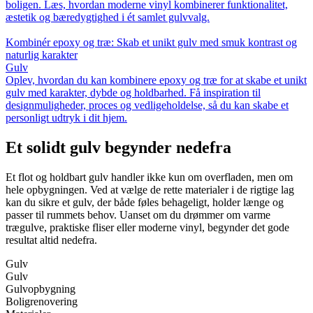
boligen. Læs, hvordan moderne vinyl kombinerer funktionalitet,
æstetik og bæredygtighed i ét samlet gulvvalg.
Kombinér epoxy og træ: Skab et unikt gulv med smuk kontrast og
naturlig karakter
Gulv
Oplev, hvordan du kan kombinere epoxy og træ for at skabe et unikt
gulv med karakter, dybde og holdbarhed. Få inspiration til
designmuligheder, proces og vedligeholdelse, så du kan skabe et
personligt udtryk i dit hjem.
Et solidt gulv begynder nedefra
Et flot og holdbart gulv handler ikke kun om overfladen, men om
hele opbygningen. Ved at vælge de rette materialer i de rigtige lag
kan du sikre et gulv, der både føles behageligt, holder længe og
passer til rummets behov. Uanset om du drømmer om varme
trægulve, praktiske fliser eller moderne vinyl, begynder det gode
resultat altid nedefra.
Gulv
Gulv
Gulvopbygning
Boligrenovering