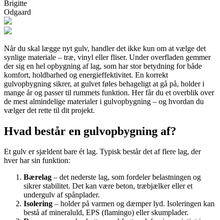
Brigitte
Odgaard
Når du skal lægge nyt gulv, handler det ikke kun om at vælge det
synlige materiale – træ, vinyl eller fliser. Under overfladen gemmer
der sig en hel opbygning af lag, som har stor betydning for både
komfort, holdbarhed og energieffektivitet. En korrekt
gulvopbygning sikrer, at gulvet føles behageligt at gå på, holder i
mange år og passer til rummets funktion. Her får du et overblik over
de mest almindelige materialer i gulvopbygning – og hvordan du
vælger det rette til dit projekt.
Hvad består en gulvopbygning af?
Et gulv er sjældent bare ét lag. Typisk består det af flere lag, der
hver har sin funktion:
Bærelag
– det nederste lag, som fordeler belastningen og
sikrer stabilitet. Det kan være beton, træbjælker eller et
undergulv af spånplader.
Isolering
– holder på varmen og dæmper lyd. Isoleringen kan
bestå af mineraluld, EPS (flamingo) eller skumplader.