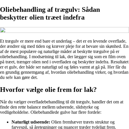
Oliebehandling af trægulv: Sådan
beskytter olien træet indefra
Et trægulv er mere end bare et underlag – det er en levende overflade,
der ændrer sig med tiden og kræver pleje for at bevare sin skønhed. En
af de mest populære og naturlige måder at beskytte trægulve på er
oliebehandling. I modsætning til lak, der lægger sig som en film oven
på træet, trænger olien ned i overfladen og beskytter indefra. Resultatet
er et gulv, der både ser naturligt ud og føles varmt at gå på. Her får du
en grundig gennemgang af, hvordan oliebehandling virker, og hvordan
du selv kan gøre det.
Hvorfor vælge olie frem for lak?
Når du vælger overfladebehandling til dit trægulv, handler det om at
finde den rette balance mellem udseende, slidstyrke og
vedligeholdelse. Oliebehandlede gulve har flere fordele:
Naturligt udseende:
Olien fremhæver træets struktur og
farvespil, så åretegninger og nuancer træder tydeligt frem.