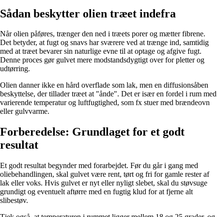
Sådan beskytter olien træet indefra
Når olien påføres, trænger den ned i træets porer og mætter fibrene.
Det betyder, at fugt og snavs har sværere ved at trænge ind, samtidig
med at træet bevarer sin naturlige evne til at optage og afgive fugt.
Denne proces gør gulvet mere modstandsdygtigt over for pletter og
udtørring.
Olien danner ikke en hård overflade som lak, men en diffusionsåben
beskyttelse, der tillader træet at "ånde". Det er især en fordel i rum med
varierende temperatur og luftfugtighed, som fx stuer med brændeovn
eller gulvvarme.
Forberedelse: Grundlaget for et godt
resultat
Et godt resultat begynder med forarbejdet. Før du går i gang med
oliebehandlingen, skal gulvet være rent, tørt og fri for gamle rester af
lak eller voks. Hvis gulvet er nyt eller nyligt slebet, skal du støvsuge
grundigt og eventuelt aftørre med en fugtig klud for at fjerne alt
slibestøv.
Tjek også, at temperaturen i rummet ligger mellem 18 og 25 grader, og