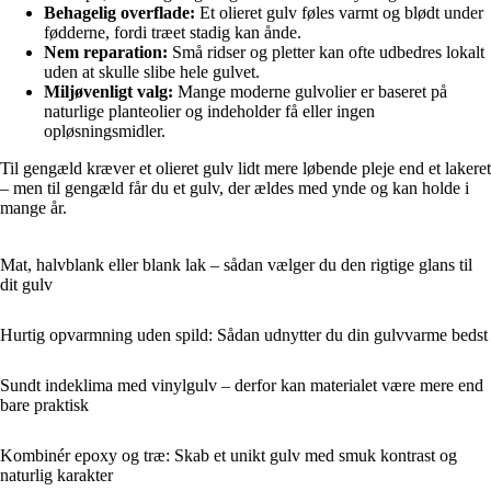
Behagelig overflade:
Et olieret gulv føles varmt og blødt under
fødderne, fordi træet stadig kan ånde.
Nem reparation:
Små ridser og pletter kan ofte udbedres lokalt
uden at skulle slibe hele gulvet.
Miljøvenligt valg:
Mange moderne gulvolier er baseret på
naturlige planteolier og indeholder få eller ingen
opløsningsmidler.
Til gengæld kræver et olieret gulv lidt mere løbende pleje end et lakeret
– men til gengæld får du et gulv, der ældes med ynde og kan holde i
mange år.
Mat, halvblank eller blank lak – sådan vælger du den rigtige glans til
dit gulv
Hurtig opvarmning uden spild: Sådan udnytter du din gulvvarme bedst
Sundt indeklima med vinylgulv – derfor kan materialet være mere end
bare praktisk
Kombinér epoxy og træ: Skab et unikt gulv med smuk kontrast og
naturlig karakter