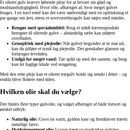
Et olieret gulv kræver løbende pleje for at bevare sin glød og
modstandsdygtighed. Hvor ofte, afhænger af, hvor meget gulvet
bruges. I en travl entré kan det være nødvendigt med en opfriskning et
par gange om året, mens et soveværelsesgulv kan nøjes med mindre.
Rengør med specialmiddel:
Brug et mildt trærensprodukt
beregnet til olierede gulve – almindelig sæbe kan udtørre
overfladen.
Genopfrisk med plejeolie:
Når gulvet begynder at se mat ud,
kan du påføre et tyndt lag plejeolie. Det genskaber glansen og
forlænger levetiden.
Undgå for meget vand:
Tør spild op med det samme, og brug
kun let fugtige klude ved rengøring.
Med den rette pleje kan et olieret trægulv holde sig smukt i årtier – og
endda blive flottere med tiden.
Hvilken olie skal du vælge?
Der findes flere typer gulvolie, og valget afhænger af både træsort og
ønsket udtryk:
Naturlig olie:
Giver en varm, gylden tone og fremhæver træets
naturlige farve.
Hvidpigmenteret olie:
Lysner træet og modvirker gulning –