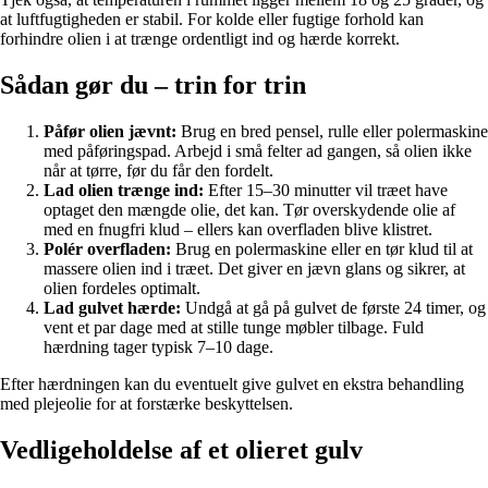
at luftfugtigheden er stabil. For kolde eller fugtige forhold kan
forhindre olien i at trænge ordentligt ind og hærde korrekt.
Sådan gør du – trin for trin
Påfør olien jævnt:
Brug en bred pensel, rulle eller polermaskine
med påføringspad. Arbejd i små felter ad gangen, så olien ikke
når at tørre, før du får den fordelt.
Lad olien trænge ind:
Efter 15–30 minutter vil træet have
optaget den mængde olie, det kan. Tør overskydende olie af
med en fnugfri klud – ellers kan overfladen blive klistret.
Polér overfladen:
Brug en polermaskine eller en tør klud til at
massere olien ind i træet. Det giver en jævn glans og sikrer, at
olien fordeles optimalt.
Lad gulvet hærde:
Undgå at gå på gulvet de første 24 timer, og
vent et par dage med at stille tunge møbler tilbage. Fuld
hærdning tager typisk 7–10 dage.
Efter hærdningen kan du eventuelt give gulvet en ekstra behandling
med plejeolie for at forstærke beskyttelsen.
Vedligeholdelse af et olieret gulv