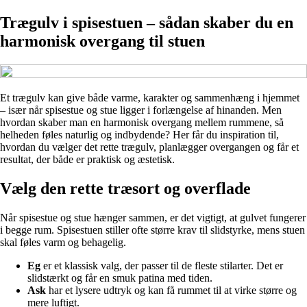
Trægulv i spisestuen – sådan skaber du en
harmonisk overgang til stuen
Et trægulv kan give både varme, karakter og sammenhæng i hjemmet
– især når spisestue og stue ligger i forlængelse af hinanden. Men
hvordan skaber man en harmonisk overgang mellem rummene, så
helheden føles naturlig og indbydende? Her får du inspiration til,
hvordan du vælger det rette trægulv, planlægger overgangen og får et
resultat, der både er praktisk og æstetisk.
Vælg den rette træsort og overflade
Når spisestue og stue hænger sammen, er det vigtigt, at gulvet fungerer
i begge rum. Spisestuen stiller ofte større krav til slidstyrke, mens stuen
skal føles varm og behagelig.
Eg
er et klassisk valg, der passer til de fleste stilarter. Det er
slidstærkt og får en smuk patina med tiden.
Ask
har et lysere udtryk og kan få rummet til at virke større og
mere luftigt.