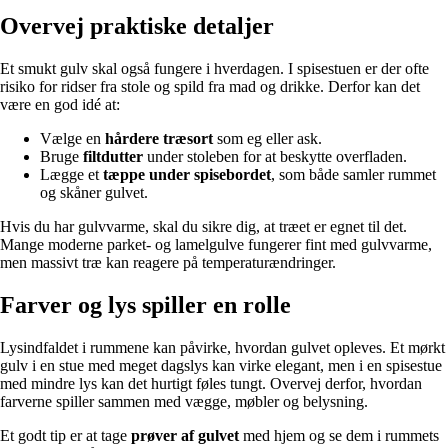
Overvej praktiske detaljer
Et smukt gulv skal også fungere i hverdagen. I spisestuen er der ofte
risiko for ridser fra stole og spild fra mad og drikke. Derfor kan det
være en god idé at:
Vælge en
hårdere træsort
som eg eller ask.
Bruge
filtdutter
under stoleben for at beskytte overfladen.
Lægge et
tæppe under spisebordet
, som både samler rummet
og skåner gulvet.
Hvis du har gulvvarme, skal du sikre dig, at træet er egnet til det.
Mange moderne parket- og lamelgulve fungerer fint med gulvvarme,
men massivt træ kan reagere på temperaturændringer.
Farver og lys spiller en rolle
Lysindfaldet i rummene kan påvirke, hvordan gulvet opleves. Et mørkt
gulv i en stue med meget dagslys kan virke elegant, men i en spisestue
med mindre lys kan det hurtigt føles tungt. Overvej derfor, hvordan
farverne spiller sammen med vægge, møbler og belysning.
Et godt tip er at tage
prøver af gulvet
med hjem og se dem i rummets