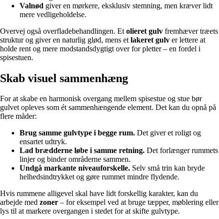
Valnød
giver en mørkere, eksklusiv stemning, men kræver lidt
mere vedligeholdelse.
Overvej også overfladebehandlingen. Et
olieret gulv
fremhæver træets
struktur og giver en naturlig glød, mens et
lakeret gulv
er lettere at
holde rent og mere modstandsdygtigt over for pletter – en fordel i
spisestuen.
Skab visuel sammenhæng
For at skabe en harmonisk overgang mellem spisestue og stue bør
gulvet opleves som ét sammenhængende element. Det kan du opnå på
flere måder:
Brug samme gulvtype i begge rum.
Det giver et roligt og
ensartet udtryk.
Lad brædderne løbe i samme retning.
Det forlænger rummets
linjer og binder områderne sammen.
Undgå markante niveauforskelle.
Selv små trin kan bryde
helhedsindtrykket og gøre rummet mindre flydende.
Hvis rummene alligevel skal have lidt forskellig karakter, kan du
arbejde med
zoner
– for eksempel ved at bruge tæpper, møblering eller
lys til at markere overgangen i stedet for at skifte gulvtype.