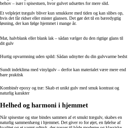
behov – især i spisestuen, hvor gulvet udsættes for mere slid.
Et velplejet trægulv bliver kun smukkere med tiden og kan slibes op,
hvis det får ridser eller mister glansen. Det gør det til en bæredygtig
løsning, der kan følge hjemmet i mange år.
Mat, halvblank eller blank lak – sådan vælger du den rigtige glans til
dit gulv
Hurtig opvarmning uden spild: Sådan udnytter du din gulvvarme bedst
Sundt indeklima med vinylgulv – derfor kan materialet være mere end
bare praktisk
Kombinér epoxy og træ: Skab et unikt gulv med smuk kontrast og
naturlig karakter
Helhed og harmoni i hjemmet
Når spisestue og stue bindes sammen af et smukt trægulv, skabes en
naturlig sammenhæng i hjemmet. Det giver ro for øjet, en følelse af
kvalitet og et varmt udtryk, der passer til både moderne og klassiske