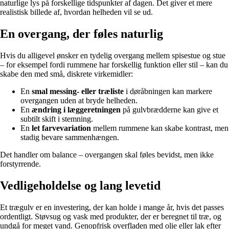
naturlige lys på forskellige tidspunkter af dagen. Det giver et mere
realistisk billede af, hvordan helheden vil se ud.
En overgang, der føles naturlig
Hvis du alligevel ønsker en tydelig overgang mellem spisestue og stue
– for eksempel fordi rummene har forskellig funktion eller stil – kan du
skabe den med små, diskrete virkemidler:
En
smal messing- eller træliste
i døråbningen kan markere
overgangen uden at bryde helheden.
En
ændring i læggeretningen
på gulvbrædderne kan give et
subtilt skift i stemning.
En
let farvevariation
mellem rummene kan skabe kontrast, men
stadig bevare sammenhængen.
Det handler om balance – overgangen skal føles bevidst, men ikke
forstyrrende.
Vedligeholdelse og lang levetid
Et trægulv er en investering, der kan holde i mange år, hvis det passes
ordentligt. Støvsug og vask med produkter, der er beregnet til træ, og
undgå for meget vand. Genopfrisk overfladen med olie eller lak efter